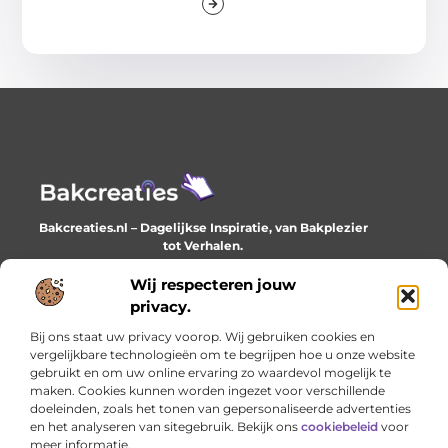
Bakcreaties.nl – Dagelijkse Inspiratie, van Bakplezier
tot Verhalen.
Ontdek unieke en creatieve verhalen die je elke dag
verrijken en inspireren.
Wij respecteren jouw
privacy.
Bericht categorie
Bij ons staat uw privacy voorop. Wij gebruiken cookies en
vergelijkbare technologieën om te begrijpen hoe u onze website
gebruikt en om uw online ervaring zo waardevol mogelijk te
maken. Cookies kunnen worden ingezet voor verschillende
Onze informatie
doeleinden, zoals het tonen van gepersonaliseerde advertenties
en het analyseren van sitegebruik. Bekijk ons
cookiebeleid
voor
Goede backlinks: het onzichtbare fundament van online succes
Geld verdienen met je website: het stille werk dat loont
meer informatie.