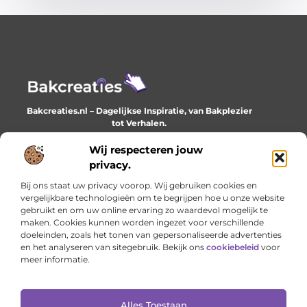
Bakcreaties.nl – Dagelijkse Inspiratie, van Bakplezier
tot Verhalen.
Ontdek unieke en creatieve verhalen die je elke dag
verrijken en inspireren.
Wij respecteren jouw
privacy.
Bericht categorie
Bij ons staat uw privacy voorop. Wij gebruiken cookies en
vergelijkbare technologieën om te begrijpen hoe u onze website
gebruikt en om uw online ervaring zo waardevol mogelijk te
maken. Cookies kunnen worden ingezet voor verschillende
Onze informatie
doeleinden, zoals het tonen van gepersonaliseerde advertenties
en het analyseren van sitegebruik. Bekijk ons
cookiebeleid
voor
Goede backlinks: het onzichtbare fundament van online succes
Geld verdienen met je website: het stille werk dat loont
meer informatie.
Alles Toestaan