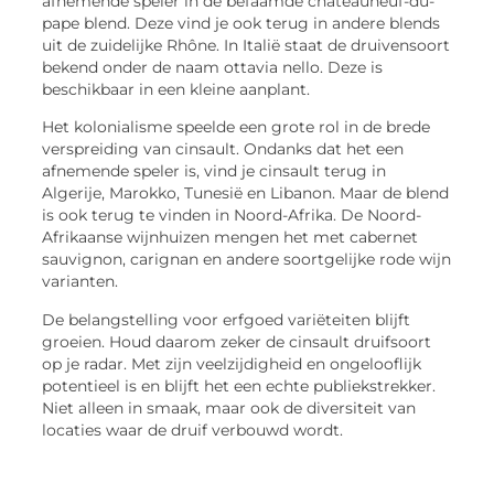
afnemende speler in de befaamde chateauneuf-du-
pape blend. Deze vind je ook terug in andere blends
uit de zuidelijke Rhône. In Italië staat de druivensoort
bekend onder de naam ottavia nello. Deze is
beschikbaar in een kleine aanplant.
Het kolonialisme speelde een grote rol in de brede
verspreiding van cinsault. Ondanks dat het een
afnemende speler is, vind je cinsault terug in
Algerije, Marokko, Tunesië en Libanon. Maar de blend
is ook terug te vinden in Noord-Afrika. De Noord-
Afrikaanse wijnhuizen mengen het met cabernet
sauvignon, carignan en andere soortgelijke rode wijn
varianten.
De belangstelling voor erfgoed variëteiten blijft
groeien. Houd daarom zeker de cinsault druifsoort
op je radar. Met zijn veelzijdigheid en ongelooflijk
potentieel is en blijft het een echte publiekstrekker.
Niet alleen in smaak, maar ook de diversiteit van
locaties waar de druif verbouwd wordt.