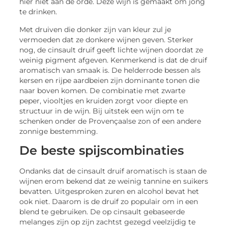
hier niet aan de orde. Deze wijn is gemaakt om jong
te drinken.
Met druiven die donker zijn van kleur zul je
vermoeden dat ze donkere wijnen geven. Sterker
nog, de cinsault druif geeft lichte wijnen doordat ze
weinig pigment afgeven. Kenmerkend is dat de druif
aromatisch van smaak is. De helderrode bessen als
kersen en rijpe aardbeien zijn dominante tonen die
naar boven komen. De combinatie met zwarte
peper, viooltjes en kruiden zorgt voor diepte en
structuur in de wijn. Bij uitstek een wijn om te
schenken onder de Provençaalse zon of een andere
zonnige bestemming.
De beste spijscombinaties
Ondanks dat de cinsault druif aromatisch is staan de
wijnen erom bekend dat ze weinig tannine en suikers
bevatten. Uitgesproken zuren en alcohol bevat het
ook niet. Daarom is de druif zo populair om in een
blend te gebruiken. De op cinsault gebaseerde
melanges zijn op zijn zachtst gezegd veelzijdig te