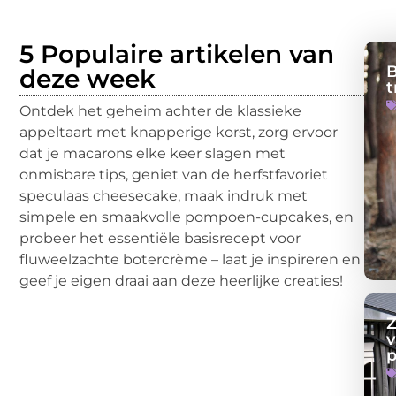
5 Populaire artikelen van
B
deze week
t
Ontdek het geheim achter de klassieke
appeltaart met knapperige korst, zorg ervoor
dat je macarons elke keer slagen met
onmisbare tips, geniet van de herfstfavoriet
speculaas cheesecake, maak indruk met
simpele en smaakvolle pompoen-cupcakes, en
probeer het essentiële basisrecept voor
fluweelzachte botercrème – laat je inspireren en
geef je eigen draai aan deze heerlijke creaties!
Z
v
p