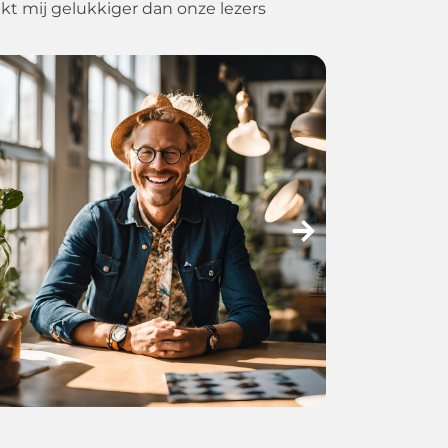
aakt mij gelukkiger dan onze lezers
“Creativ
maakt mi
Ze breng
oppakt. 
bakidee