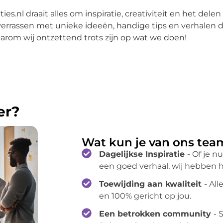
ties.nl draait alles om inspiratie, creativiteit en het del
verrassen met unieke ideeën, handige tips en verhalen di
aarom wij ontzettend trots zijn op wat we doen!
er?
Wat kun je van ons te
Dagelijkse Inspiratie
- Of je n
een goed verhaal, wij hebben h
Toewijding aan kwaliteit
- Al
en 100% gericht op jou.
Een betrokken community
- 