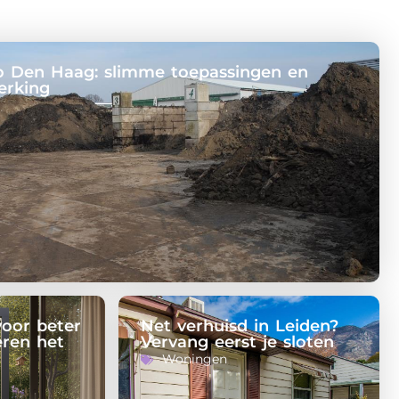
io Den Haag: slimme toepassingen en
erking
voor beter
Net verhuisd in Leiden?
eren het
Vervang eerst je sloten
Woningen