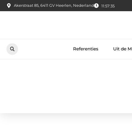
Akerstraat 85, 6411 GV Heerlen, Nederland
11:57:36
Referenties
Uit de M