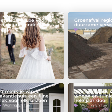
etaalbare luxe voor je
Groenafval reg
rouwjurk zonder stress
duurzame verw
Blog
Industrie
o maak je van je
Overzichtsgids 
akantiehuis een fijne
wonen en tuini
lek voor elk seizoen
hele jaar door
Woning En Tuin
Woning En Tuin