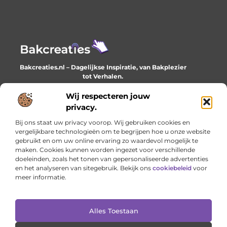
Bakcreaties.nl – Dagelijkse Inspiratie, van Bakplezier
tot Verhalen.
Ontdek unieke en creatieve verhalen die je elke dag
verrijken en inspireren.
Wij respecteren jouw
privacy.
Bericht categorie
Bij ons staat uw privacy voorop. Wij gebruiken cookies en
vergelijkbare technologieën om te begrijpen hoe u onze website
gebruikt en om uw online ervaring zo waardevol mogelijk te
maken. Cookies kunnen worden ingezet voor verschillende
Onze informatie
doeleinden, zoals het tonen van gepersonaliseerde advertenties
en het analyseren van sitegebruik. Bekijk ons
cookiebeleid
voor
Goede backlinks: het onzichtbare fundament van online succes
Geld verdienen met je website: het stille werk dat loont
meer informatie.
Alles Toestaan
Website index
Cookiebeleid (EU)