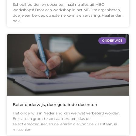
Schoolhoofden en docenten, haal nu alles uit MBO
workshops! Door een workshop in het MBO te organiseren,
doe je een beroep op externe kennis en ervaring. Haal er dan
ook
ONDERWIJS
Beter onderwijs, door getrainde docenten
Het onderwijs in Nederland kan wel wat verbeterd worden.
Er is al een groot tekort aan leraren, dus de
selectieprocedure van de leraren die voor de klas staan, is
misschien