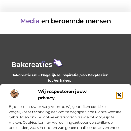
Media
en beroemde mensen
Bakcreaties.nl – Dagelijkse Inspiratie, van Bakplezier
tot Verhalen.
Ontdek unieke en creatieve verhalen die je elke dag
Wij respecteren jouw
verrijken en inspireren.
privacy.
Bericht categorie
Bij ons staat uw privacy voorop. Wij gebruiken cookies en
vergelijkbare technologieën om te begrijpen hoe u onze website
gebruikt en om uw online ervaring zo waardevol mogelijk te
maken. Cookies kunnen worden ingezet voor verschillende
Onze informatie
doeleinden, zoals het tonen van gepersonaliseerde advertenties