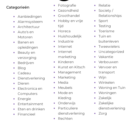
Fotografie
Relatie
Categorieën
Gezondheid
Society /
Groothandel
Relationships
Aanbiedingen
Hobby en vrije
Sport
Alarmsysteem
tijd
Testing
Architectuur
Horeca
Toerisme
Auto's en
Huishoudelijk
Tuin en
Motoren
Industrie
buitenleven
Banen en
Internet
Tweewielers
opleidingen
Internet
Uncategorized
Beauty en
marketing
Vakantie
verzorging
Kinderen
Verbouwen
Bedrijven
Kunst en Kitsch
Vervoer en
Blog
Management
transport
Cadeau
Marketing
Wijn
Dienstverlening
Media
Winkelen
Dieren
Meubels
Woning en Tuin
Electronica en
Mode en
Woningen
Computers
Kleding
Zakelijk
Energie
Onderwijs
Zakelijke
Entertainment
Particuliere
dienstverlening
Eten en drinken
dienstverlening
Zorg
Financieel
Rechten