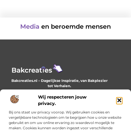
Media
en beroemde mensen
Bakcreaties.nl – Dagelijkse Inspiratie, van Bakplezier
tot Verhalen.
Ontdek unieke en creatieve verhalen die je elke dag
Wij respecteren jouw
verrijken en inspireren.
privacy.
Bericht categorie
Bij ons staat uw privacy voorop. Wij gebruiken cookies en
vergelijkbare technologieën om te begrijpen hoe u onze website
gebruikt en om uw online ervaring zo waardevol mogelijk te
maken. Cookies kunnen worden ingezet voor verschillende