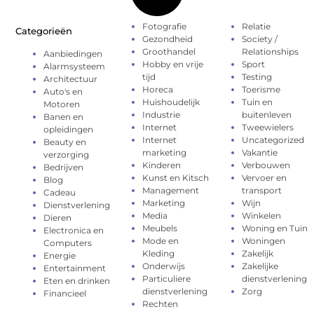
Fotografie
Relatie
Categorieën
Gezondheid
Society /
Groothandel
Relationships
Aanbiedingen
Hobby en vrije
Sport
Alarmsysteem
tijd
Testing
Architectuur
Horeca
Toerisme
Auto's en
Huishoudelijk
Tuin en
Motoren
Industrie
buitenleven
Banen en
Internet
Tweewielers
opleidingen
Internet
Uncategorized
Beauty en
marketing
Vakantie
verzorging
Kinderen
Verbouwen
Bedrijven
Kunst en Kitsch
Vervoer en
Blog
Management
transport
Cadeau
Marketing
Wijn
Dienstverlening
Media
Winkelen
Dieren
Meubels
Woning en Tuin
Electronica en
Mode en
Woningen
Computers
Kleding
Zakelijk
Energie
Onderwijs
Zakelijke
Entertainment
Particuliere
dienstverlening
Eten en drinken
dienstverlening
Zorg
Financieel
Rechten