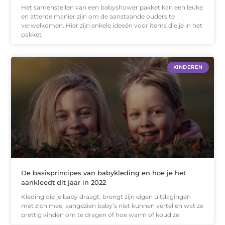
Het samenstellen van een babyshower pakket kan een leuke
en attente manier zijn om de aanstaande ouders te
verwelkomen. Hier zijn enkele ideeën voor items die je in het
pakket
KINDEREN
De basisprincipes van babykleding en hoe je het
aankleedt dit jaar in 2022
Kleding die je baby draagt, brengt zijn eigen uitdagingen
met zich mee, aangezien baby’s niet kunnen vertellen wat ze
prettig vinden om te dragen of hoe warm of koud ze