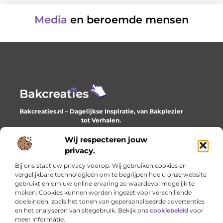
Media
en beroemde mensen
Bakcreaties.nl – Dagelijkse Inspiratie, van Bakplezier
tot Verhalen.
Ontdek unieke en creatieve verhalen die je elke dag
verrijken en inspireren.
Wij respecteren jouw
privacy.
Bericht categorie
Bij ons staat uw privacy voorop. Wij gebruiken cookies en
vergelijkbare technologieën om te begrijpen hoe u onze website
gebruikt en om uw online ervaring zo waardevol mogelijk te
maken. Cookies kunnen worden ingezet voor verschillende
Onze informatie
doeleinden, zoals het tonen van gepersonaliseerde advertenties
en het analyseren van sitegebruik. Bekijk ons
cookiebeleid
voor
Goede backlinks: het onzichtbare fundament van online succes
Geld verdienen met je website: het stille werk dat loont
meer informatie.