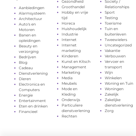
Gezondheid
Society /
Groothandel
Relationships
Aanbiedingen
Hobby en vrije
Sport
Alarmsysteem
tijd
Testing
Architectuur
Horeca
Toerisme
Auto's en
Huishoudelijk
Tuin en
Motoren
Industrie
buitenleven
Banen en
Internet
Tweewielers
opleidingen
Internet
Uncategorized
Beauty en
marketing
Vakantie
verzorging
Kinderen
Verbouwen
Bedrijven
Kunst en Kitsch
Vervoer en
Blog
Management
transport
Cadeau
Marketing
Wijn
Dienstverlening
Media
Winkelen
Dieren
Meubels
Woning en Tuin
Electronica en
Mode en
Woningen
Computers
Kleding
Zakelijk
Energie
Onderwijs
Zakelijke
Entertainment
Particuliere
dienstverlening
Eten en drinken
dienstverlening
Zorg
Financieel
Rechten