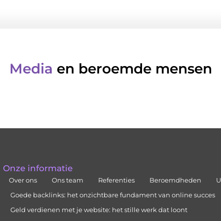
Media
en beroemde mensen
Onze informatie
Over ons
Ons team
Referenties
Beroemdheden
U
Goede backlinks: het onzichtbare fundament van online succes
Geld verdienen met je website: het stille werk dat loont