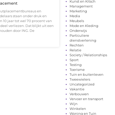
Kunst en Kitsch
lacement
Management
Outplacementbureaus en
Marketing
elaars staan onder druk en
Media
 10 jaar tot wel 70 procent van
Meubels
el verliezen. Dat blijkt uit een
Mode en Kleding
houden door ING. De
Onderwijs
Particuliere
dienstverlening
Rechten
Relatie
Society / Relationships
Sport
Testing
Toerisme
Tuin en buitenleven
Tweewielers
Uncategorized
Vakantie
Verbouwen
Vervoer en transport
Wijn
Winkelen
Woning en Tuin