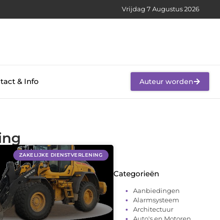
Vrijdag 7 Augustus 2026
tact & Info
Auteur worden
ing
ZAKELIJKE DIENSTVERLENING
Categorieën
Aanbiedingen
Alarmsysteem
Architectuur
Auto's en Motoren