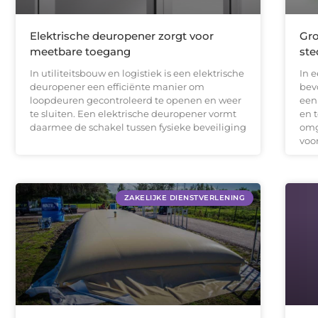
Elektrische deuropener zorgt voor
Gro
meetbare toegang
ste
In utiliteitsbouw en logistiek is een elektrische
In e
deuropener een efficiënte manier om
bev
loopdeuren gecontroleerd te openen en weer
een 
te sluiten. Een elektrische deuropener vormt
en 
daarmee de schakel tussen fysieke beveiliging
omg
voo
ZAKELIJKE DIENSTVERLENING