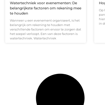
Watertechniek voor evenementen: De
Hog
belangrijkste factoren om rekening mee
Op 
te houden
pan
hie
Wanneer u een evenement organiseert, is het
in d
belangrijk om rekening te houden met
verschillende factoren om ervoor te zorgen dat
het soepel verloopt. Een van deze factoren is
watertechniek. Watertechniek