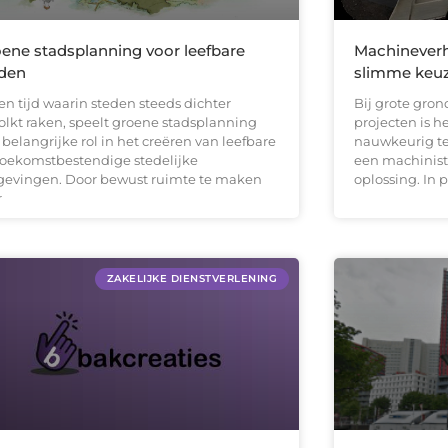
ene stadsplanning voor leefbare
Machineverh
den
slimme keuz
en tijd waarin steden steeds dichter
Bij grote gron
olkt raken, speelt groene stadsplanning
projecten is h
belangrijke rol in het creëren van leefbare
nauwkeurig t
toekomstbestendige stedelijke
een machinist 
evingen. Door bewust ruimte te maken
oplossing. In 
r
ZAKELIJKE DIENSTVERLENING