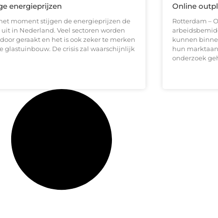
e energieprijzen
Online outp
het moment stijgen de energieprijzen de
Rotterdam – 
 uit in Nederland. Veel sectoren worden
arbeidsbemidd
rdoor geraakt en het is ook zeker te merken
kunnen binnen
e glastuinbouw. De crisis zal waarschijnlijk
hun marktaande
onderzoek ge