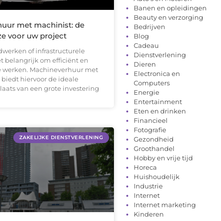
Banen en opleidingen
Beauty en verzorging
uur met machinist: de
Bedrijven
e voor uw project
Blog
Cadeau
dwerken of infrastructurele
Dienstverlening
et belangrijk om efficiënt en
Dieren
e werken. Machineverhuur met
Electronica en
biedt hiervoor de ideale
Computers
plaats van een grote investering
Energie
Entertainment
Eten en drinken
Financieel
Fotografie
ZAKELIJKE DIENSTVERLENING
Gezondheid
Groothandel
Hobby en vrije tijd
Horeca
Huishoudelijk
Industrie
Internet
Internet marketing
Kinderen