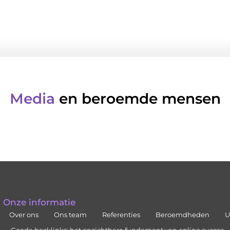
Media
en beroemde mensen
Onze informatie
Over ons
Ons team
Referenties
Beroemdheden
U