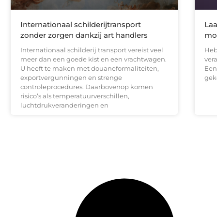
Internationaal schilderijtransport
Laa
zonder zorgen dankzij art handlers
moo
Internationaal schilderij transport vereist veel
Heb
meer dan een goede kist en een vrachtwagen.
vera
U heeft te maken met douaneformaliteiten,
Een
exportvergunningen en strenge
gek
controleprocedures. Daarbovenop komen
risico’s als temperatuurverschillen,
luchtdrukveranderingen en