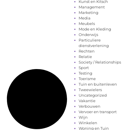
Kunst en Kitsch
Management
Marketing
Media
Meubels
Mode en Kleding
Onderwijs
Particuliere
dienstverlening
Rechten
Relatie
Society / Relationships
Sport
Testing
Toerisme
Tuin en buitenleven
Tweewielers
Uncategorized
Vakantie
Verbouwen
Vervoer en transport
Wijn
Winkelen
Woning en Tuin