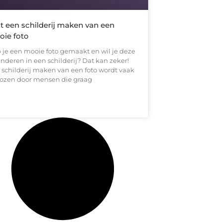
t een schilderij maken van een
ie foto
 je een mooie foto gemaakt en wil je deze
nderen in een schilderij? Dat kan zeker!
 schilderij maken van een foto wordt vaak
ozen door mensen die graag