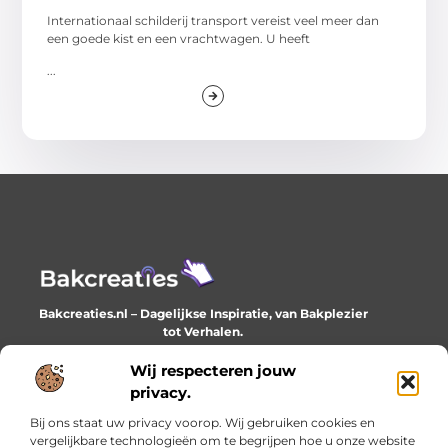
Internationaal schilderij transport vereist veel meer dan
een goede kist en een vrachtwagen. U heeft
...
Bakcreaties.nl – Dagelijkse Inspiratie, van Bakplezier
tot Verhalen.
Ontdek unieke en creatieve verhalen die je elke dag
verrijken en inspireren.
Wij respecteren jouw
privacy.
Bericht categorie
Bij ons staat uw privacy voorop. Wij gebruiken cookies en
vergelijkbare technologieën om te begrijpen hoe u onze website