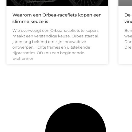
Waarom een Orbea-racefiets kopen een
De 
slimme keuze is
vin
Wie overweegt een Orbea-racefiets te kopen,
Ben
maakt een verstandige keuze. Orbea staat al
wee
jarenlang bekend om zijn innovatieve
Dan 
ontwerpen, lichte frames en uitstekende
Dre
rijprestaties. Of u nu een beginnende
wielrenner