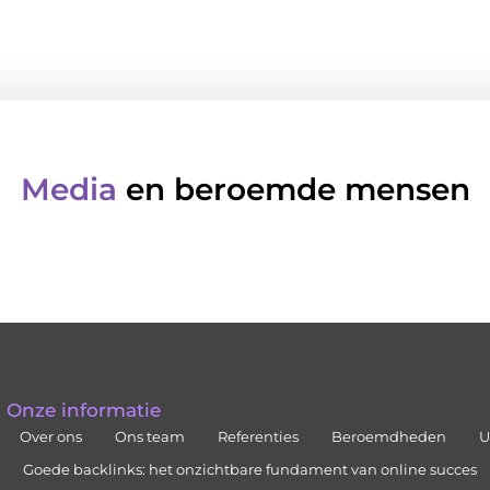
Media
en beroemde mensen
Onze informatie
Over ons
Ons team
Referenties
Beroemdheden
U
Goede backlinks: het onzichtbare fundament van online succes