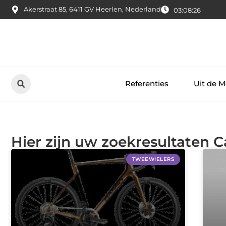
Akerstraat 85, 6411 GV Heerlen, Nederland
03:08:26
Referenties
Uit de M
Hier zijn uw zoekresultaten C
TWEEWIELERS