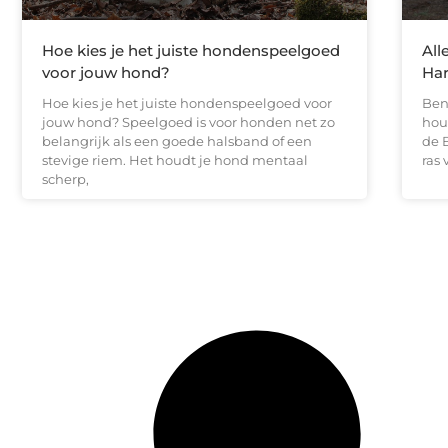
Hoe kies je het juiste hondenspeelgoed
All
voor jouw hond?
Har
Hoe kies je het juiste hondenspeelgoed voor
Ben
jouw hond? Speelgoed is voor honden net zo
hou
belangrijk als een goede halsband of een
de 
stevige riem. Het houdt je hond mentaal
ras
scherp,