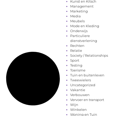
Kunst en Kitsch
Management
Marketing
Media
Meubels
Mode en Kleding
Onderwijs
Particuliere
dienstverlening
Rechten
Relatie
Society / Relationships
Sport
Testing
Toerisme
Tuin en buitenleven
Tweewielers
Uncategorized
Vakantie
Verbouwen
Vervoer en transport
Wijn
Winkelen
Woning en Tuin