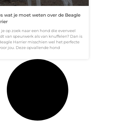
es wat je moet weten over de Beagle
rier
 je op zoek naar een hond die evenveel
dt van speurwerk als van knuffelen? Dan is
Beagle Harrier misschien wel het perfecte
 voor jou. Deze opvallende hond