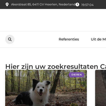
Akerstraat 85, 6411 GV Heerlen, Nederland
19:57:04
Referenties
Uit de M
Hier zijn uw zoekresultaten C
DIEREN