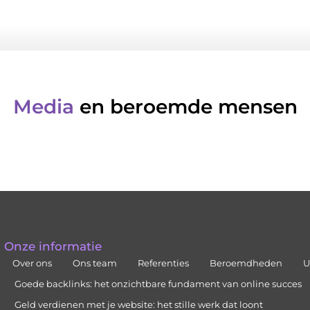
Media
en beroemde mensen
Onze informatie
Over ons
Ons team
Referenties
Beroemdheden
U
Goede backlinks: het onzichtbare fundament van online succes
Geld verdienen met je website: het stille werk dat loont