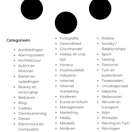
Fotografie
Relatie
Categorieën
Gezondheid
Society /
Groothandel
Relationships
Aanbiedingen
Hobby en vrije
Sport
Alarmsysteem
tijd
Testing
Architectuur
Horeca
Toerisme
Auto's en
Huishoudelijk
Tuin en
Motoren
Industrie
buitenleven
Banen en
Internet
Tweewielers
opleidingen
Internet
Uncategorized
Beauty en
marketing
Vakantie
verzorging
Kinderen
Verbouwen
Bedrijven
Kunst en Kitsch
Vervoer en
Blog
Management
transport
Cadeau
Marketing
Wijn
Dienstverlening
Media
Winkelen
Dieren
Meubels
Woning en Tuin
Electronica en
Mode en
Woningen
Computers