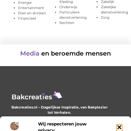
Kleding
Zakelijk
Energie
Onderwijs
Zakelijke
Entertainment
Particuliere
dienstverlening
Eten en drinken
dienstverlening
Zorg
Financieel
Rechten
Media
en beroemde mensen
Bakcreaties.nl – Dagelijkse Inspiratie, van Bakplezier
tot Verhalen.
Ontdek unieke en creatieve verhalen die je elke dag
verrijken en inspireren.
Wij respecteren jouw
privacy.