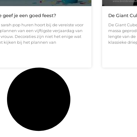
 geef je een goed feest?
De Giant Cu
sarah pop huren hoort bij de vereiste voor
De Giant Cube 
 plannen van een vijftigste verjaardag van
massa geprod
vrouw. Decoraties zijn niet het enige wat
lengte van de 
t kijken bij het plannen van
klassieke dri