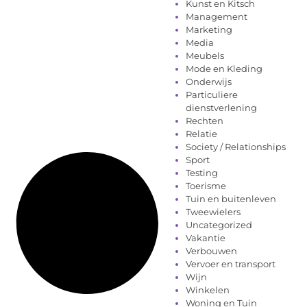
Kunst en Kitsch
Management
Marketing
Media
Meubels
Mode en Kleding
Onderwijs
Particuliere
dienstverlening
Rechten
Relatie
Society / Relationships
Sport
Testing
Toerisme
Tuin en buitenleven
Tweewielers
Uncategorized
Vakantie
Verbouwen
Vervoer en transport
Wijn
Winkelen
Woning en Tuin