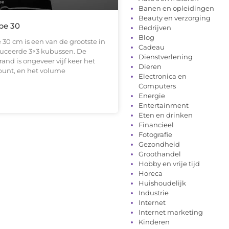
Banen en opleidingen
Beauty en verzorging
be 30
Bedrijven
Blog
30 cm is een van de grootste in
Cadeau
uceerde 3×3 kubussen. De
Dienstverlening
rand is ongeveer vijf keer het
Dieren
epunt, en het volume
Electronica en
Computers
Energie
Entertainment
Eten en drinken
Financieel
Fotografie
Gezondheid
Groothandel
Hobby en vrije tijd
Horeca
Huishoudelijk
Industrie
Internet
Internet marketing
Kinderen