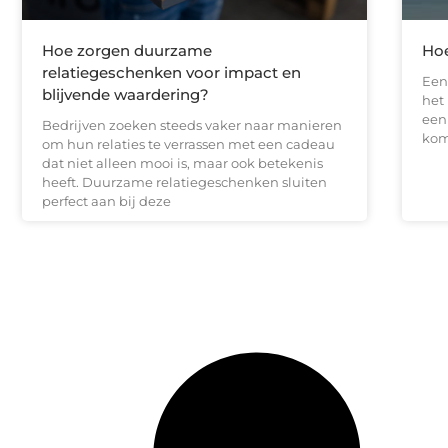
Hoe zorgen duurzame
Hoe
relatiegeschenken voor impact en
Een 
blijvende waardering?
het
een 
Bedrijven zoeken steeds vaker naar manieren
kom
om hun relaties te verrassen met een cadeau
dat niet alleen mooi is, maar ook betekenis
heeft. Duurzame relatiegeschenken sluiten
perfect aan bij deze