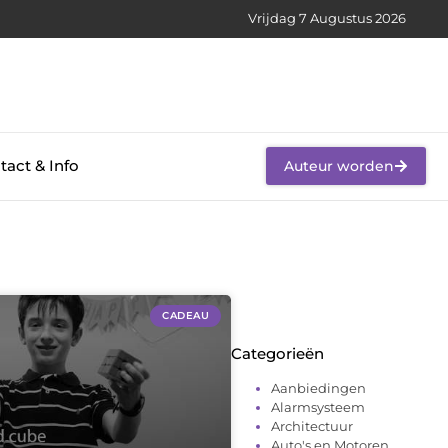
Vrijdag 7 Augustus 2026
tact & Info
Auteur worden
CADEAU
Categorieën
Aanbiedingen
Alarmsysteem
Architectuur
Auto's en Motoren