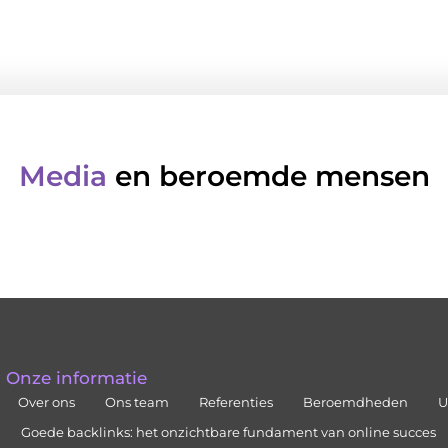
Media
en beroemde mensen
Onze informatie
Over ons
Ons team
Referenties
Beroemdheden
U
Goede backlinks: het onzichtbare fundament van online succes