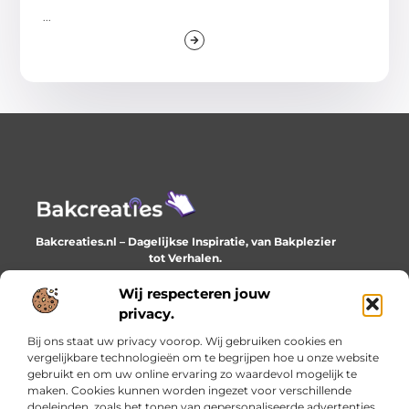
...
Bakcreaties.nl – Dagelijkse Inspiratie, van Bakplezier
tot Verhalen.
Ontdek unieke en creatieve verhalen die je elke dag
verrijken en inspireren.
Wij respecteren jouw
privacy.
Bericht categorie
Bij ons staat uw privacy voorop. Wij gebruiken cookies en
vergelijkbare technologieën om te begrijpen hoe u onze website
gebruikt en om uw online ervaring zo waardevol mogelijk te
maken. Cookies kunnen worden ingezet voor verschillende
Onze informatie
doeleinden, zoals het tonen van gepersonaliseerde advertenties