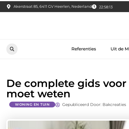
Akerstraat 85, 6411 GV Heerlen, Nederland
22:58:14
Referenties
Uit de M
De complete gids voor 
moet weten
Gepubliceerd Door: Bakcreaties
WONING EN TUIN