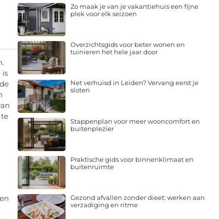
Zo maak je van je vakantiehuis een fijne
plek voor elk seizoen
Overzichtsgids voor beter wonen en
tuinieren het hele jaar door
n.
 is
Net verhuisd in Leiden? Vervang eerst je
 de
sloten
n
van
 te
Stappenplan voor meer wooncomfort en
buitenplezier
Praktische gids voor binnenklimaat en
buitenruimte
gen
Gezond afvallen zonder dieet: werken aan
verzadiging en ritme