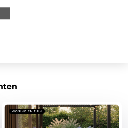
hten
WONING EN TUIN