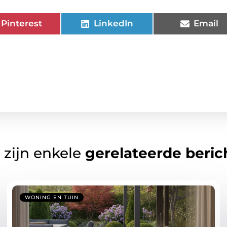
Pinterest
LinkedIn
Email
 zijn enkele
gerelateerde beric
WONING EN TUIN