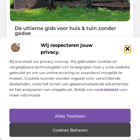
De ultieme gids voor huis & tuin zonder
gedoe
In deze gids leer je hoe je je huis en tuin praktisch en rustig
Wij respecteren jouw
aanpakt,
privacy.
...
Bij ons staat uw privacy voorop. Wij gebruiken cookies en
vergelijkbare technologieën om te begrijpen hoe u onze website
gebruikt en om uw online ervaring zo waardevol mogelijk te
maken. Cookies kunnen worden ingezet voor verschillende
doeleinden, zoals het tonen van gepersonaliseerde advertenties
en het analyseren van sitegebruik. Bekijk ons
cookiebeleid
voor
meer informatie.
WONING EN TUIN
Alles Toestaan
Cookies Beheren