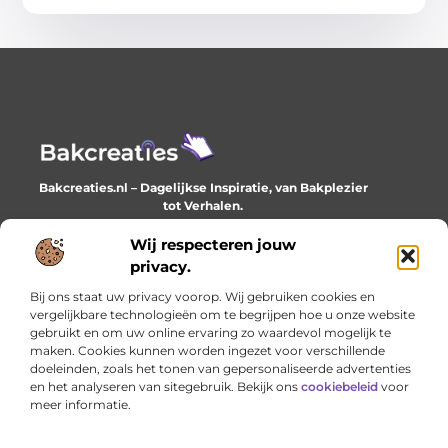
Bakcreaties.nl – Dagelijkse Inspiratie, van Bakplezier
tot Verhalen.
Ontdek unieke en creatieve verhalen die je elke dag
verrijken en inspireren.
Wij respecteren jouw
privacy.
Bericht categorie
Bij ons staat uw privacy voorop. Wij gebruiken cookies en
vergelijkbare technologieën om te begrijpen hoe u onze website
gebruikt en om uw online ervaring zo waardevol mogelijk te
maken. Cookies kunnen worden ingezet voor verschillende
Onze informatie
doeleinden, zoals het tonen van gepersonaliseerde advertenties
en het analyseren van sitegebruik. Bekijk ons
cookiebeleid
voor
Goede backlinks: het onzichtbare fundament van online succes
Geld verdienen met je website: het stille werk dat loont
meer informatie.