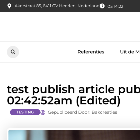
Akerstraat 85, 6411 GV Heerlen, Nederland
05:14:23
Referenties
Uit de M
test publish article pu
02:42:52am (Edited)
Gepubliceerd Door: Bakcreaties
TESTING