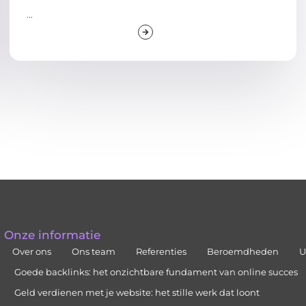
...
Onze informatie
Over ons
Ons team
Referenties
Beroemdheden
U
Goede backlinks: het onzichtbare fundament van online succes
Geld verdienen met je website: het stille werk dat loont