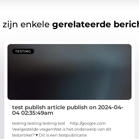
 zijn enkele
gerelateerde beric
TESTING
test publish article publish on 2024-04-
04 02:35:49am
testing testing testing test http://google.com
Veelgestelde vragenWat is het onderwerp van dit
testartikel?▼Dit is een testpublicatie