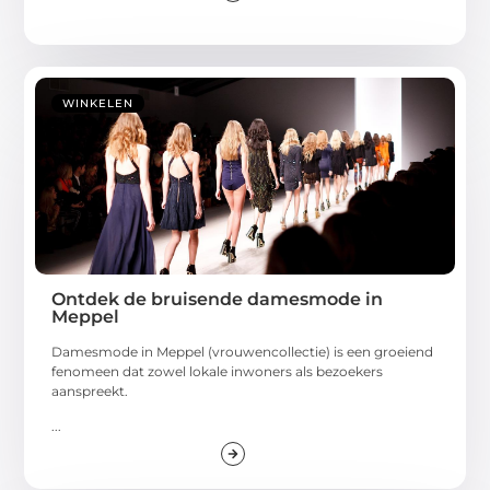
WINKELEN
Ontdek de bruisende damesmode in
Meppel
Damesmode in Meppel (vrouwencollectie) is een groeiend
fenomeen dat zowel lokale inwoners als bezoekers
aanspreekt.
...