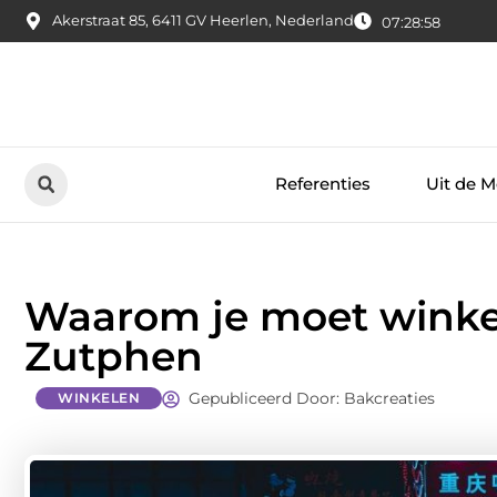
Akerstraat 85, 6411 GV Heerlen, Nederland
07:28:59
Referenties
Uit de M
Waarom je moet winkel
Zutphen
Gepubliceerd Door: Bakcreaties
WINKELEN