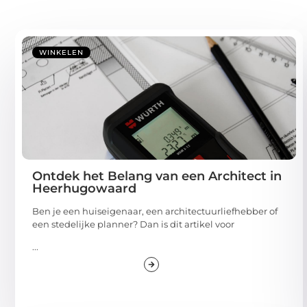
WINKELEN
Ontdek het Belang van een Architect in
Heerhugowaard
Ben je een huiseigenaar, een architectuurliefhebber of
een stedelijke planner? Dan is dit artikel voor
...