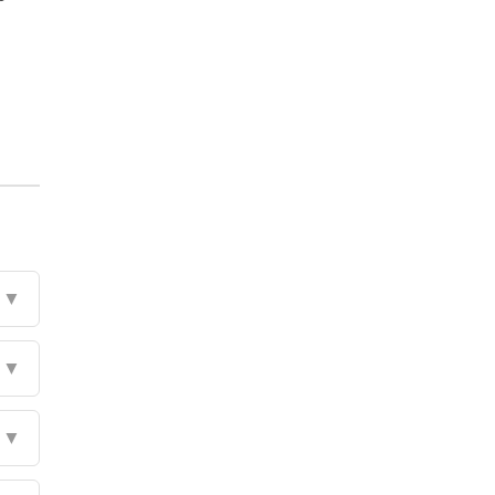
▼
▼
▼