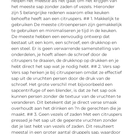
helpen het meeste als het gaat om het krijgen van
het meeste sap zonder zaden of vezels. Hieronder
zijn 5 belangrijke redenen waarom elke keuken
behoefte heeft aan een citruspers. ## 1. Makkelijk te
gebruiken De meeste citroenpersen zijn gemakkelijk
te gebruiken en minimaliseren je tijd in de keuken.
De meeste hebben een eenvoudig ontwerp dat
bestaat uit een kom, een schroef, een drukknop en
een steel. Er is geen verwarrende samenstelling van
onderdelen, je hoeft alleen de schroef door de
citruspers te draaien, de drukknop op drukken en je
hebt direct het sap wat je nodig hebt. ## 2. Vers sap
Vers sap herken je bij citruspersen omdat ze effectief
sap uit de vruchten persen door de druk van de
schroef. Het grote verschil met bijvoorbeeld een
sapcentrifuge of een blender, is dat ze het sap ook
kunnen persen zonder de textuur van de vruchten te
veranderen. Dit betekent dat je direct verse smaak
overhoudt aan het drinken en ?n de gerechten die je
maakt. ## 3. Geen vezels of zaden Met een citruspers
pressed je het sap uit de geperste vruchten zonder
dat je last hebt van vezels of zaden. Dit resulteert
meestal in een groter aantal druppels sap, waardoor