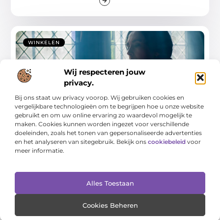
WINKELEN
Wij respecteren jouw
privacy.
Bij ons staat uw privacy voorop. Wij gebruiken cookies en
vergelijkbare technologieën om te begrijpen hoe u onze website
gebruikt en om uw online ervaring zo waardevol mogelijk te
maken. Cookies kunnen worden ingezet voor verschillende
Geheimen achter het bedrijfssucces voor
doeleinden, zoals het tonen van gepersonaliseerde advertenties
copywriters in Oldenzaal
en het analyseren van sitegebruik. Bekijk ons
cookiebeleid
voor
meer informatie.
Een kwalitatieve copywriter in Oldenzaal (Oldenzaal
Nu) kan het verschil maken tussen middelmatigheid en
succes voor lokale
Alles Toestaan
...
Cookies Beheren