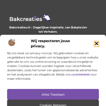
Bakcreaties.nl – Dagelijkse Inspiratie, van Bakplezier
tot Verhalen.
Ontdek unieke en creatieve verhalen die je elke dag
verrijken en inspireren.
Wij respecteren jouw
privacy.
Bericht categorie
Bij ons staat uw privacy voorop. Wij gebruiken cookies en
vergelijkbare technologieën om te begrijpen hoe u onze website
gebruikt en om uw online ervaring zo waardevol mogelijk te
maken. Cookies kunnen worden ingezet voor verschillende
Onze informatie
doeleinden, zoals het tonen van gepersonaliseerde advertenties
en het analyseren van sitegebruik. Bekijk ons
cookiebeleid
voor
Goede backlinks: het onzichtbare fundament van online succes
Geld verdienen met je website: het stille werk dat loont
meer informatie.
Alles Toestaan
Website index
Cookiebeleid (EU)
@2025 www.bakcreaties.nl. All Right Reserved.
Cookies Beheren