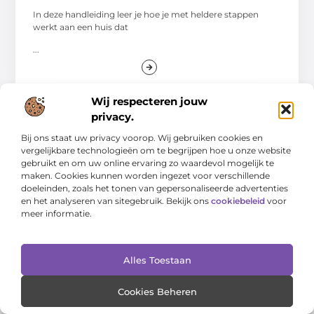
In deze handleiding leer je hoe je met heldere stappen
werkt aan een huis dat
...
Wij respecteren jouw
privacy.
WONING EN TUIN
Bij ons staat uw privacy voorop. Wij gebruiken cookies en
vergelijkbare technologieën om te begrijpen hoe u onze website
gebruikt en om uw online ervaring zo waardevol mogelijk te
maken. Cookies kunnen worden ingezet voor verschillende
doeleinden, zoals het tonen van gepersonaliseerde advertenties
en het analyseren van sitegebruik. Bekijk ons
cookiebeleid
voor
meer informatie.
Alles Toestaan
Checklist-gids voor een opgeruimd huis en
een verzorgde tuin
Cookies Beheren
Een opgeruimd huis en een verzorgde tuin geven rust,
overzicht en maken dagelijks onderhoud een