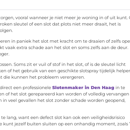
orgen, vooral wanneer je niet meer je woning in of uit kunt. 
ken sleutel of een slot dat plots niet meer draait, het is
volgen.
eren in paniek het slot met kracht om te draaien of zelfs op
akt vaak extra schade aan het slot en soms zelfs aan de deur.
oger.
n. Soms zit er vuil of stof in het slot, of is de sleutel licht
n of het gebruik van een geschikte slotspray tijdelijk helpe
nt die kunnen het probleem verergeren.
 direct een professionele
Slotenmaker in Den Haag
in te
n of het slot gerepareerd kan worden of volledig vervangen
 in veel gevallen het slot zonder schade worden geopend,
 te lang, want een defect slot kan ook een veiligheidsrisico
e kunt jezelf buiten sluiten op een onhandig moment, zoals ’