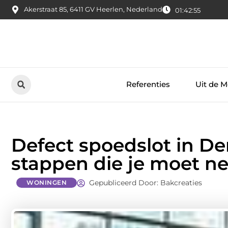
Akerstraat 85, 6411 GV Heerlen, Nederland
01:42:56
Referenties
Uit de M
Defect spoedslot in De
stappen die je moet 
Gepubliceerd Door: Bakcreaties
WONINGEN