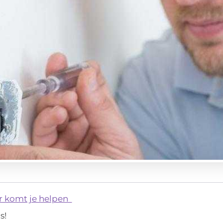
r komt je helpen
s!