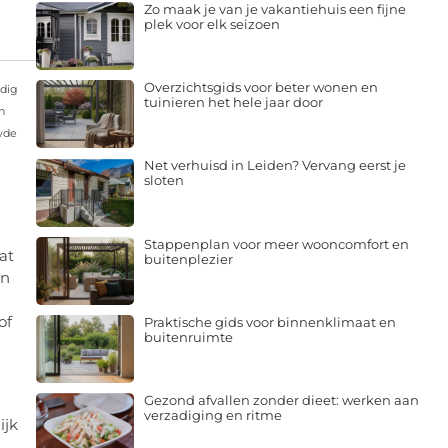
Zo maak je van je vakantiehuis een fijne
plek voor elk seizoen
Overzichtsgids voor beter wonen en
odig
tuinieren het hele jaar door
n
uwde
Net verhuisd in Leiden? Vervang eerst je
sloten
Stappenplan voor meer wooncomfort en
at
buitenplezier
en
of
Praktische gids voor binnenklimaat en
buitenruimte
Gezond afvallen zonder dieet: werken aan
verzadiging en ritme
ijk