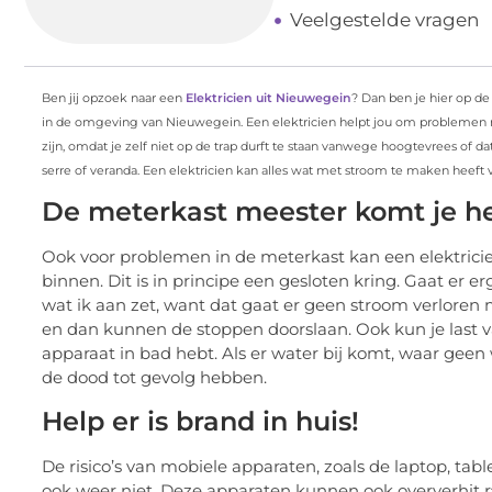
Veelgestelde vragen
Ben jij opzoek naar een
Elektricien uit Nieuwegein
? Dan ben je hier op de 
in de omgeving van Nieuwegein. Een elektricien helpt jou om problemen me
zijn, omdat je zelf niet op de trap durft te staan vanwege hoogtevrees of 
serre of veranda. Een elektricien kan alles wat met stroom te maken heeft 
De meterkast meester komt je 
Ook voor problemen in de meterkast kan een elektrici
binnen. Dit is in principe een gesloten kring. Gaat er 
wat ik aan zet, want dat gaat er geen stroom verloren 
en dan kunnen de stoppen doorslaan. Ook kun je last van
apparaat in bad hebt. Als er water bij komt, waar geen 
de dood tot gevolg hebben.
Help er is brand in huis!
De risico’s van mobiele apparaten, zoals de laptop, tabl
ook weer niet. Deze apparaten kunnen ook oververhit r