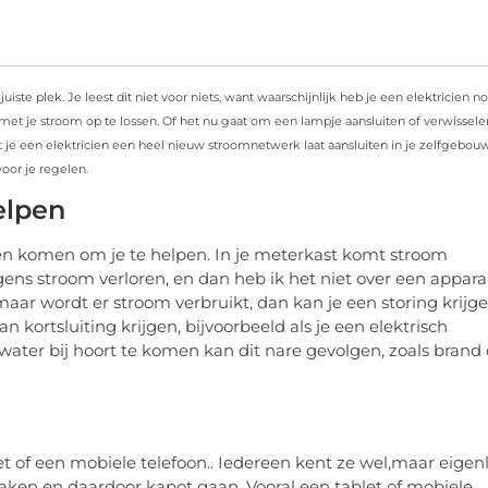
juiste plek. Je leest dit niet voor niets, want waarschijnlijk heb je een elektricien n
t je stroom op te lossen. Of het nu gaat om een lampje aansluiten of verwissele
dat je een elektricien een heel nieuw stroomnetwerk laat aansluiten in je zelfgebo
voor je regelen.
helpen
en komen om je te helpen. In je meterkast komt stroom
ergens stroom verloren, en dan heb ik het niet over een appara
maar wordt er stroom verbruikt, dan kan je een storing krijg
 kortsluiting krijgen, bijvoorbeeld als je een elektrisch
water bij hoort te komen kan dit nare gevolgen, zoals brand 
et of een mobiele telefoon.. Iedereen kent ze wel,maar eigenl
aken en daardoor kapot gaan. Vooral een tablet of mobiele