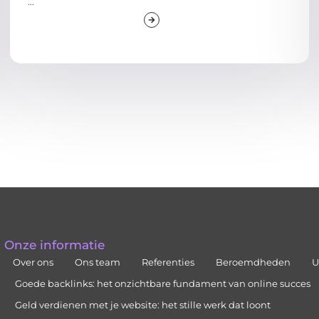
...
Onze informatie
Over ons
Ons team
Referenties
Beroemdheden
U
Goede backlinks: het onzichtbare fundament van online succes
Geld verdienen met je website: het stille werk dat loont