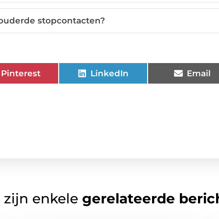
rouderde stopcontacten?
Pinterest
LinkedIn
Email
 zijn enkele
gerelateerde beric