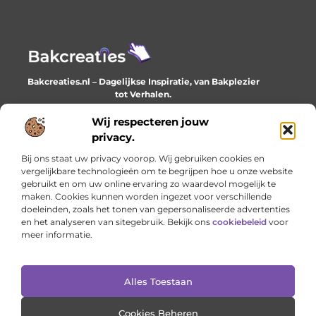
Bakcreaties.nl – Dagelijkse Inspiratie, van Bakplezier
tot Verhalen.
Ontdek unieke en creatieve verhalen die je elke dag
verrijken en inspireren.
Wij respecteren jouw
privacy.
Bericht categorie
Bij ons staat uw privacy voorop. Wij gebruiken cookies en
vergelijkbare technologieën om te begrijpen hoe u onze website
gebruikt en om uw online ervaring zo waardevol mogelijk te
maken. Cookies kunnen worden ingezet voor verschillende
Onze informatie
doeleinden, zoals het tonen van gepersonaliseerde advertenties
en het analyseren van sitegebruik. Bekijk ons
cookiebeleid
voor
Goede backlinks: het onzichtbare fundament van online succes
Geld verdienen met je website: het stille werk dat loont
meer informatie.
Alles Toestaan
Website index
Cookiebeleid (EU)
@2025 www.bakcreaties.nl. All Right Reserved.
Cookies Beheren