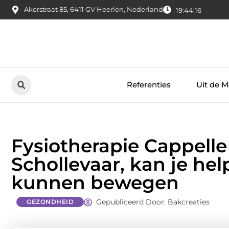
Akerstraat 85, 6411 GV Heerlen, Nederland
19:44:17
Referenties
Uit de M
Fysiotherapie Cappelle
Schollevaar, kan je hel
kunnen bewegen
Gepubliceerd Door: Bakcreaties
GEZONDHEID