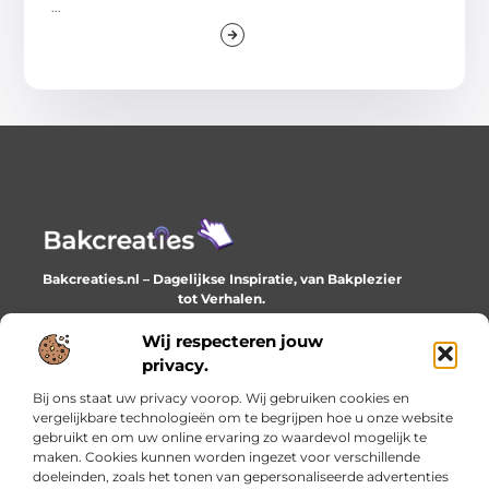
...
Bakcreaties.nl – Dagelijkse Inspiratie, van Bakplezier
tot Verhalen.
Ontdek unieke en creatieve verhalen die je elke dag
verrijken en inspireren.
Wij respecteren jouw
privacy.
Bericht categorie
Bij ons staat uw privacy voorop. Wij gebruiken cookies en
vergelijkbare technologieën om te begrijpen hoe u onze website
gebruikt en om uw online ervaring zo waardevol mogelijk te
maken. Cookies kunnen worden ingezet voor verschillende
Onze informatie
doeleinden, zoals het tonen van gepersonaliseerde advertenties