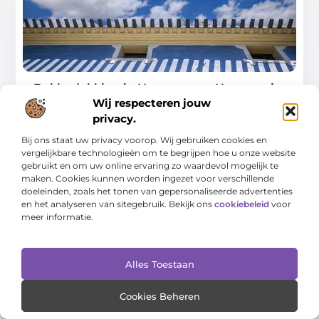
Dakbedekking in Heerenveen: Hoe zorg je
voor een duurzaam en veilig dak?
Wij respecteren jouw
privacy.
Het onderhoud van je dak kan een grote invloed hebben
op de waarde en veiligheid
Bij ons staat uw privacy voorop. Wij gebruiken cookies en
vergelijkbare technologieën om te begrijpen hoe u onze website
...
gebruikt en om uw online ervaring zo waardevol mogelijk te
maken. Cookies kunnen worden ingezet voor verschillende
doeleinden, zoals het tonen van gepersonaliseerde advertenties
en het analyseren van sitegebruik. Bekijk ons
cookiebeleid
voor
meer informatie.
WINKELEN
Alles Toestaan
Cookies Beheren