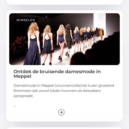
WINKELEN
Ontdek de bruisende damesmode in
Meppel
Damesmode in Meppel (vrouwencollectie) is een groeiend
fenomeen dat zowel lokale inwoners als bezoekers
aanspreekt.
...