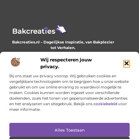
Bakcreaties.nl – Dagelijkse Inspiratie, van Bakplezier
tot Verhalen.
Ontdek unieke en creatieve verhalen die je elke dag
verrijken en inspireren.
Wij respecteren jouw
privacy.
Bericht categorie
Bij ons staat uw privacy voorop. Wij gebruiken cookies en
vergelijkbare technologieën om te begrijpen hoe u onze website
gebruikt en om uw online ervaring zo waardevol mogelijk te
maken. Cookies kunnen worden ingezet voor verschillende
Onze informatie
doeleinden, zoals het tonen van gepersonaliseerde advertenties
en het analyseren van sitegebruik. Bekijk ons
cookiebeleid
voor
Goede backlinks: het onzichtbare fundament van online succes
Geld verdienen met je website: het stille werk dat loont
meer informatie.
Alles Toestaan
Website index
Cookiebeleid (EU)