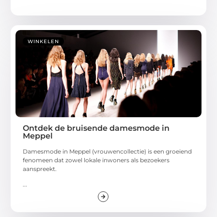
WINKELEN
Ontdek de bruisende damesmode in
Meppel
Damesmode in Meppel (vrouwencollectie) is een groeiend
fenomeen dat zowel lokale inwoners als bezoekers
aanspreekt.
...