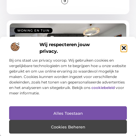
WONING EN TUIN
Wij respecteren jouw
privacy.
Bij ons staat uw privacy voorop. Wij gebruiken cookies en
vergelijkbare technologieën om te begrijpen hoe u onze website
gebruikt en om uw online ervaring zo waardevol mogelijk te
maken. Cookies kunnen worden ingezet voor verschillende
doeleinden, zoals het tonen van gepersonaliseerde advertenties
Intersteel deurbeslag voor nieuwbouw en
en het analyseren van sitegebruik. Bekijk ons
cookiebeleid
voor
renovatie: waar let je op?
meer informatie.
Of je nu een nieuwbouwwoning inricht of een bestaande
woning renoveert, de keuze voor het
Alles Toestaan
...
Cookies Beheren