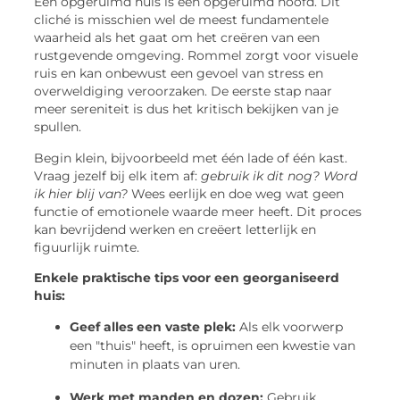
Een opgeruimd huis is een opgeruimd hoofd. Dit
cliché is misschien wel de meest fundamentele
waarheid als het gaat om het creëren van een
rustgevende omgeving. Rommel zorgt voor visuele
ruis en kan onbewust een gevoel van stress en
overweldiging veroorzaken. De eerste stap naar
meer sereniteit is dus het kritisch bekijken van je
spullen.
Begin klein, bijvoorbeeld met één lade of één kast.
Vraag jezelf bij elk item af:
gebruik ik dit nog? Word
ik hier blij van?
Wees eerlijk en doe weg wat geen
functie of emotionele waarde meer heeft. Dit proces
kan bevrijdend werken en creëert letterlijk en
figuurlijk ruimte.
Enkele praktische tips voor een georganiseerd
huis:
Geef alles een vaste plek:
Als elk voorwerp
een "thuis" heeft, is opruimen een kwestie van
minuten in plaats van uren.
Werk met manden en dozen:
Gebruik