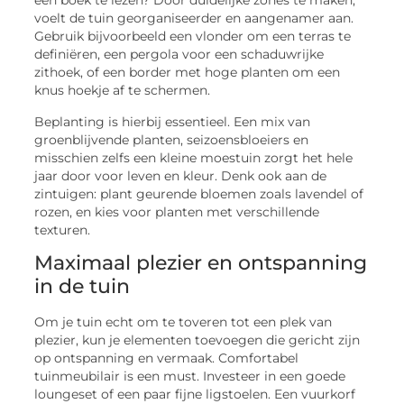
een boek te lezen? Door duidelijke zones te maken,
voelt de tuin georganiseerder en aangenamer aan.
Gebruik bijvoorbeeld een vlonder om een terras te
definiëren, een pergola voor een schaduwrijke
zithoek, of een border met hoge planten om een
knus hoekje af te schermen.
Beplanting is hierbij essentieel. Een mix van
groenblijvende planten, seizoensbloeiers en
misschien zelfs een kleine moestuin zorgt het hele
jaar door voor leven en kleur. Denk ook aan de
zintuigen: plant geurende bloemen zoals lavendel of
rozen, en kies voor planten met verschillende
texturen.
Maximaal plezier en ontspanning
in de tuin
Om je tuin echt om te toveren tot een plek van
plezier, kun je elementen toevoegen die gericht zijn
op ontspanning en vermaak. Comfortabel
tuinmeubilair is een must. Investeer in een goede
loungeset of een paar fijne ligstoelen. Een vuurkorf