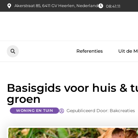
Akerstraat 85, 6411 GV Heerlen, Nederland
08:41:12
Referenties
Uit de M
Basisgids voor huis & t
groen
Gepubliceerd Door: Bakcreaties
WONING EN TUIN