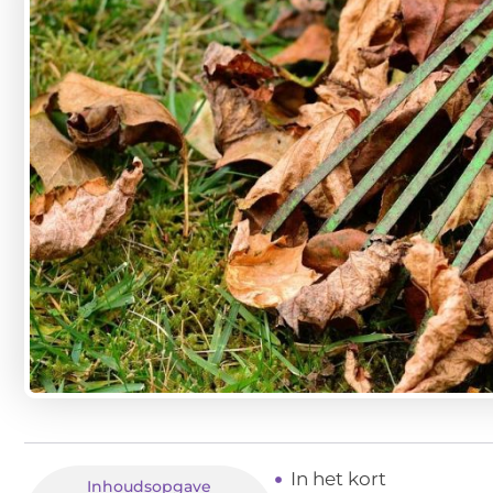
In het kort
Inhoudsopgave