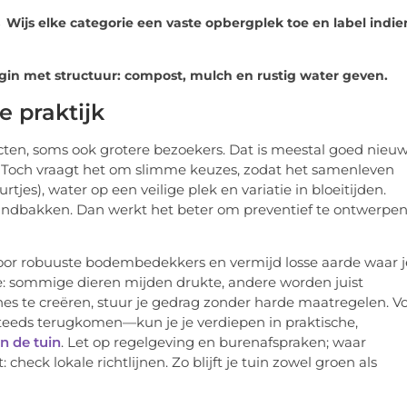
→ Wijs elke categorie een vaste opbergplek toe en label indie
in met structuur: compost, mulch en rustig water geven.
e praktijk
cten, soms ook grotere bezoekers. Dat is meestal goed nieuw
ing. Toch vraagt het om slimme keuzes, zodat het samenleven
tjes), water op een veilige plek en variatie in bloeitijden.
 zandbakken. Dan werkt het beter om preventief te ontwerpe
voor robuuste bodembedekkers en vermijd losse aarde waar j
mee: sommige dieren mijden drukte, andere worden juist
es te creëren, stuur je gedrag zonder harde maatregelen. V
teeds terugkomen—kun je je verdiepen in praktische,
in de tuin
. Let op regelgeving en burenafspraken; waar
ck lokale richtlijnen. Zo blijft je tuin zowel groen als