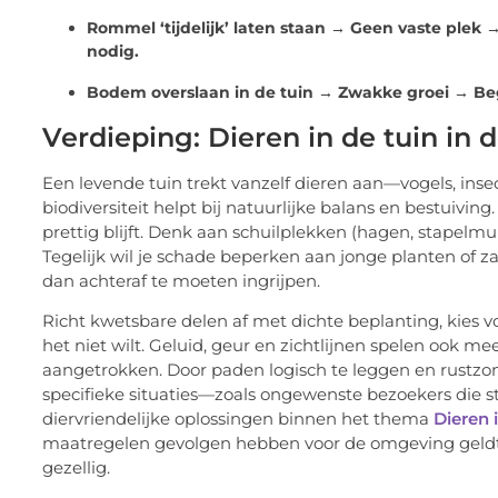
Rommel ‘tijdelijk’ laten staan → Geen vaste plek 
nodig.
Bodem overslaan in de tuin → Zwakke groei → Beg
Verdieping: Dieren in de tuin in d
Een levende tuin trekt vanzelf dieren aan—vogels, inse
biodiversiteit helpt bij natuurlijke balans en bestuiv
prettig blijft. Denk aan schuilplekken (hagen, stapelmuur
Tegelijk wil je schade beperken aan jonge planten of
dan achteraf te moeten ingrijpen.
Richt kwetsbare delen af met dichte beplanting, kies 
het niet wilt. Geluid, geur en zichtlijnen spelen ook 
aangetrokken. Door paden logisch te leggen en rustzon
specifieke situaties—zoals ongewenste bezoekers die s
diervriendelijke oplossingen binnen het thema
Dieren 
maatregelen gevolgen hebben voor de omgeving geldt: che
gezellig.