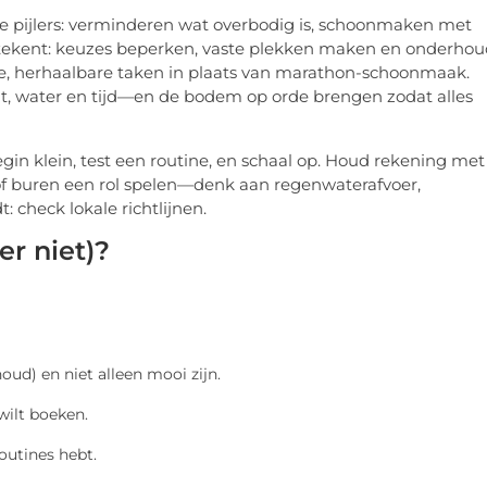
rie pijlers: verminderen wat overbodig is, schoonmaken met
tekent: keuzes beperken, vaste plekken maken en onderhou
e, herhaalbare taken in plaats van marathon-schoonmaak.
cht, water en tijd—en de bodem op orde brengen zodat alles
 Begin klein, test een routine, en schaal op. Houd rekening met
 of buren een rol spelen—denk aan regenwaterafvoer,
 check lokale richtlijnen.
r niet)?
oud) en niet alleen mooi zijn.
wilt boeken.
outines hebt.