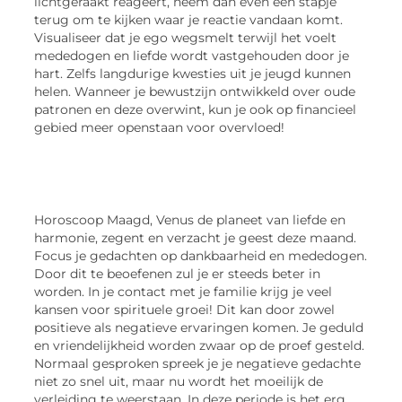
lichtgeraakt reageert, neem dan even een stapje
terug om te kijken waar je reactie vandaan komt.
Visualiseer dat je ego wegsmelt terwijl het voelt
mededogen en liefde wordt vastgehouden door je
hart. Zelfs langdurige kwesties uit je jeugd kunnen
helen. Wanneer je bewustzijn ontwikkeld over oude
patronen en deze overwint, kun je ook op financieel
gebied meer openstaan voor overvloed!
Horoscoop Maagd, Venus de planeet van liefde en
harmonie, zegent en verzacht je geest deze maand.
Focus je gedachten op dankbaarheid en mededogen.
Door dit te beoefenen zul je er steeds beter in
worden. In je contact met je familie krijg je veel
kansen voor spirituele groei! Dit kan door zowel
positieve als negatieve ervaringen komen. Je geduld
en vriendelijkheid worden zwaar op de proef gesteld.
Normaal gesproken spreek je je negatieve gedachte
niet zo snel uit, maar nu wordt het moeilijk de
verleiding te weerstaan. In deze periode is het erg