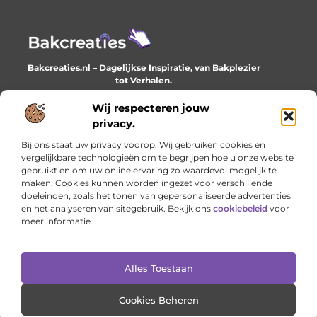
Bakcreaties.nl – Dagelijkse Inspiratie, van Bakplezier
tot Verhalen.
Ontdek unieke en creatieve verhalen die je elke dag
verrijken en inspireren.
Wij respecteren jouw
privacy.
Bericht categorie
Bij ons staat uw privacy voorop. Wij gebruiken cookies en
vergelijkbare technologieën om te begrijpen hoe u onze website
gebruikt en om uw online ervaring zo waardevol mogelijk te
maken. Cookies kunnen worden ingezet voor verschillende
Onze informatie
doeleinden, zoals het tonen van gepersonaliseerde advertenties
en het analyseren van sitegebruik. Bekijk ons
cookiebeleid
voor
Goede backlinks: het onzichtbare fundament van online succes
Geld verdienen met je website: het stille werk dat loont
meer informatie.
Alles Toestaan
Website index
Cookiebeleid (EU)
@2025 www.bakcreaties.nl. All Right Reserved.
Cookies Beheren