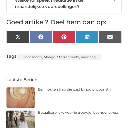
Welke rol speelt meditatie in de
▼
maandelijkse voorspellingen?
Goed artikel? Deel hem dan op:
X
Facebook
Pinterest
LinkedIn
Email
(Twitter)
Tags:
Horoscoop
,
Maagd
,
Sterrenbeeld
,
Vandaag
Laatste Bericht
Een houten trap die past bij jouw woonstijl
Betaalbare luxe voor je trouwjurk zonder stress