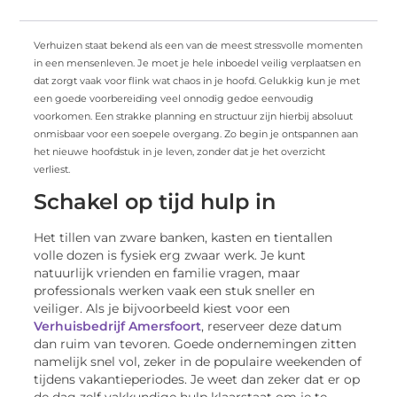
Verhuizen staat bekend als een van de meest stressvolle momenten
in een mensenleven. Je moet je hele inboedel veilig verplaatsen en
dat zorgt vaak voor flink wat chaos in je hoofd. Gelukkig kun je met
een goede voorbereiding veel onnodig gedoe eenvoudig
voorkomen. Een strakke planning en structuur zijn hierbij absoluut
onmisbaar voor een soepele overgang. Zo begin je ontspannen aan
het nieuwe hoofdstuk in je leven, zonder dat je het overzicht
verliest.
Schakel op tijd hulp in
Het tillen van zware banken, kasten en tientallen
volle dozen is fysiek erg zwaar werk. Je kunt
natuurlijk vrienden en familie vragen, maar
professionals werken vaak een stuk sneller en
veiliger. Als je bijvoorbeeld kiest voor een
Verhuisbedrijf Amersfoort
, reserveer deze datum
dan ruim van tevoren. Goede ondernemingen zitten
namelijk snel vol, zeker in de populaire weekenden of
tijdens vakantieperiodes. Je weet dan zeker dat er op
de dag zelf vakkundige hulp klaarstaat om je te