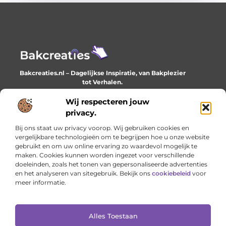
Bakcreaties.nl – Dagelijkse Inspiratie, van Bakplezier
tot Verhalen.
Ontdek unieke en creatieve verhalen die je elke dag
verrijken en inspireren.
Wij respecteren jouw
privacy.
Bericht categorie
Bij ons staat uw privacy voorop. Wij gebruiken cookies en
vergelijkbare technologieën om te begrijpen hoe u onze website
gebruikt en om uw online ervaring zo waardevol mogelijk te
maken. Cookies kunnen worden ingezet voor verschillende
Onze informatie
doeleinden, zoals het tonen van gepersonaliseerde advertenties
en het analyseren van sitegebruik. Bekijk ons
cookiebeleid
voor
Goede backlinks: het onzichtbare fundament van online succes
Geld verdienen met je website: het stille werk dat loont
meer informatie.
Alles Toestaan
Website index
Cookiebeleid (EU)