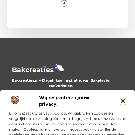
Bakcreaties.nl – Dagelijkse Inspiratie, van Bakplezier
tot Verhalen.
Ontdek unieke en creatieve verhalen die je elke dag
verrijken en inspireren.
Wij respecteren jouw
privacy.
Bericht categorie
Bij ons staat uw privacy voorop. Wij gebruiken cookies en
vergelijkbare technologieën om te begrijpen hoe u onze website
gebruikt en om uw online ervaring zo waardevol mogelijk te
maken. Cookies kunnen worden ingezet voor verschillende
Onze informatie
doeleinden, zoals het tonen van gepersonaliseerde advertenties