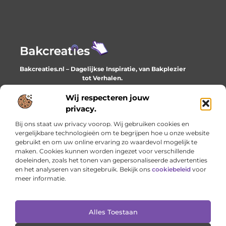
Bakcreaties.nl – Dagelijkse Inspiratie, van Bakplezier
tot Verhalen.
Ontdek unieke en creatieve verhalen die je elke dag
verrijken en inspireren.
Wij respecteren jouw
privacy.
Bericht categorie
Bij ons staat uw privacy voorop. Wij gebruiken cookies en
vergelijkbare technologieën om te begrijpen hoe u onze website
gebruikt en om uw online ervaring zo waardevol mogelijk te
maken. Cookies kunnen worden ingezet voor verschillende
Onze informatie
doeleinden, zoals het tonen van gepersonaliseerde advertenties
en het analyseren van sitegebruik. Bekijk ons
cookiebeleid
voor
Goede backlinks: het onzichtbare fundament van online succes
Geld verdienen met je website: het stille werk dat loont
meer informatie.
Alles Toestaan
Website index
Cookiebeleid (EU)