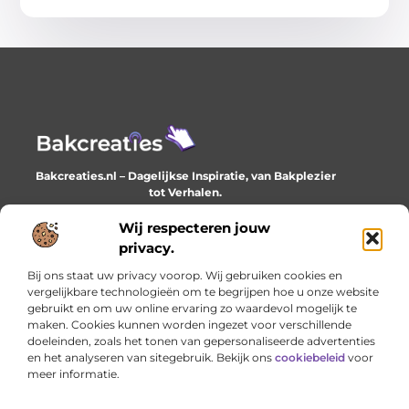
Bakcreaties.nl – Dagelijkse Inspiratie, van Bakplezier
tot Verhalen.
Ontdek unieke en creatieve verhalen die je elke dag
verrijken en inspireren.
Wij respecteren jouw
privacy.
Bericht categorie
Bij ons staat uw privacy voorop. Wij gebruiken cookies en
vergelijkbare technologieën om te begrijpen hoe u onze website
gebruikt en om uw online ervaring zo waardevol mogelijk te
maken. Cookies kunnen worden ingezet voor verschillende
Onze informatie
doeleinden, zoals het tonen van gepersonaliseerde advertenties
en het analyseren van sitegebruik. Bekijk ons
cookiebeleid
voor
Goede backlinks: het onzichtbare fundament van online succes
Geld verdienen met je website: het stille werk dat loont
meer informatie.