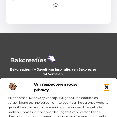
Bakcreaties.nl – Dagelijkse Inspiratie, van Bakplezier
tot Verhalen.
Ontdek unieke en creatieve verhalen die je elke dag
verrijken en inspireren.
Wij respecteren jouw
privacy.
Bericht categorie
Bij ons staat uw privacy voorop. Wij gebruiken cookies en
vergelijkbare technologieën om te begrijpen hoe u onze website
gebruikt en om uw online ervaring zo waardevol mogelijk te
maken. Cookies kunnen worden ingezet voor verschillende
Onze informatie
doeleinden, zoals het tonen van gepersonaliseerde advertenties