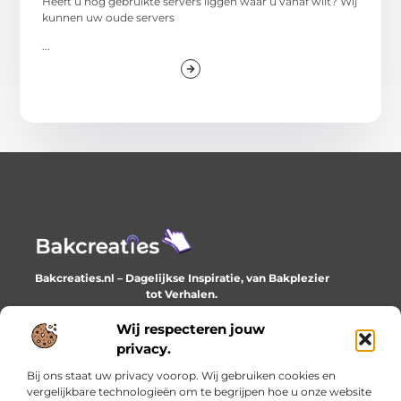
Heeft u nog gebruikte servers liggen waar u vanaf wilt? Wij
kunnen uw oude servers
...
Bakcreaties.nl – Dagelijkse Inspiratie, van Bakplezier
tot Verhalen.
Ontdek unieke en creatieve verhalen die je elke dag
verrijken en inspireren.
Wij respecteren jouw
privacy.
Bericht categorie
Bij ons staat uw privacy voorop. Wij gebruiken cookies en
vergelijkbare technologieën om te begrijpen hoe u onze website