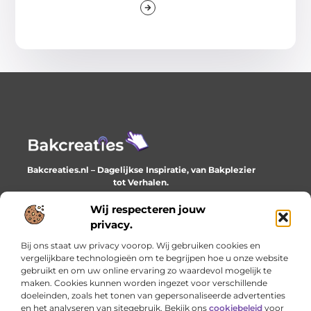
Bakcreaties.nl – Dagelijkse Inspiratie, van Bakplezier
tot Verhalen.
Ontdek unieke en creatieve verhalen die je elke dag
verrijken en inspireren.
Wij respecteren jouw
privacy.
Bericht categorie
Bij ons staat uw privacy voorop. Wij gebruiken cookies en
vergelijkbare technologieën om te begrijpen hoe u onze website
gebruikt en om uw online ervaring zo waardevol mogelijk te
maken. Cookies kunnen worden ingezet voor verschillende
Onze informatie
doeleinden, zoals het tonen van gepersonaliseerde advertenties
en het analyseren van sitegebruik. Bekijk ons
cookiebeleid
voor
Goede backlinks: het onzichtbare fundament van online succes
Geld verdienen met je website: het stille werk dat loont