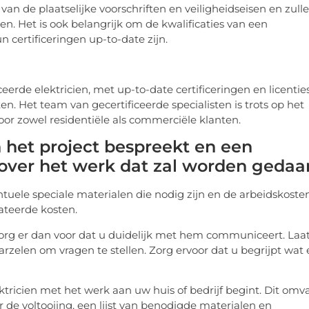
n de plaatselijke voorschriften en veiligheidseisen en zull
n. Het is ook belangrijk om de kwalificaties van een
n certificeringen up-to-date zijn.
erde elektricien, met up-to-date certificeringen en licentie
n. Het team van gecertificeerde specialisten is trots op het
oor zowel residentiële als commerciële klanten.
 het project bespreekt en een
t over het werk dat zal worden gedaa
ntuele speciale materialen die nodig zijn en de arbeidskosten
lateerde kosten.
zorg er dan voor dat u duidelijk met hem communiceert. Laa
zelen om vragen te stellen. Zorg ervoor dat u begrijpt wat 
ektricien met het werk aan uw huis of bedrijf begint. Dit omv
 de voltooiing, een lijst van benodigde materialen en