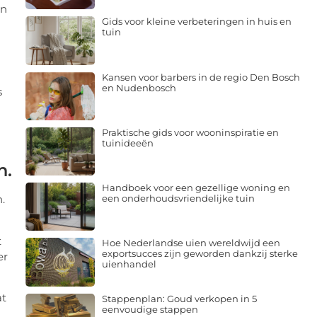
en
Gids voor kleine verbeteringen in huis en
tuin
Kansen voor barbers in de regio Den Bosch
en Nudenbosch
s
Praktische gids voor wooninspiratie en
tuinideeën
n.
Handboek voor een gezellige woning en
.
een onderhoudsvriendelijke tuin
t
Hoe Nederlandse uien wereldwijd een
exportsucces zijn geworden dankzij sterke
er
uienhandel
at
Stappenplan: Goud verkopen in 5
eenvoudige stappen