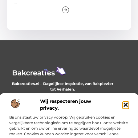
...
Bakcreaties.nl – Dagelijkse Inspiratie, van Bakplezier
tot Verhalen.
Ontdek unieke en creatieve verhalen die je elke dag
verrijken en inspireren.
Wij respecteren jouw
privacy.
Bericht categorie
Bij ons staat uw privacy voorop. Wij gebruiken cookies en
vergelijkbare technologieën om te begrijpen hoe u onze website
gebruikt en om uw online ervaring zo waardevol mogelijk te
maken. Cookies kunnen worden ingezet voor verschillende