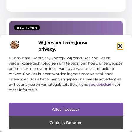
BEDRIJVEN
Wij respecteren jouw
privacy.
Bij ons staat uw privacy voorop. Wij gebruiken cookies en
vergelijkbare technologieën om te begrijpen hoe u onze website
gebruikt en om uw online ervaring zo waardevol mogelijk te
maken. Cookies kunnen worden ingezet voor verschillende
doeleinden, zoals het tonen van gepersonaliseerde advertenties
Het vertaalbureau Spaans werkt
en het analyseren van sitegebruik. Bekijk ons
cookiebeleid
voor
professioneel en snel
meer informatie.
Wil je een tekst laten vertalen naar het Spaans? Dan ben je
hier aan het
Alles Toestaan
...
Cookies Beheren