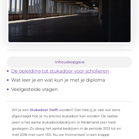
Inhoudsopgave
De opleiding tot stukadoor voor scholieren
Wat leer je en wat kun je met je diploma
Veelgestelde vragen
Wil je een
Stukadoor Delft
worden? Dan heb jij je vast wel eens
afgevraagd hoe je nu precies stukadoor kan worden. De laatste
jaren is het aantal stukadoorsbedrijven in Nederland zeer hard
gestegen. Zo steeg het aantal bedrijven in de periode 2013 tot en
met 2018 met ruim 15%. Nu we momenteel in een krappe