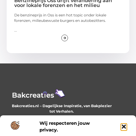
Benzineprijs Oss drijft verandering aan
voor lokale forenzen en het milieu
De benzineprijs in Oss is een hot topic onder lokale
forenzen, milieubewuste burgers en autobezitters.
...
Bakcreaties.nl – Dagelijkse Inspiratie, van Bakplezier
tot Verhalen.
Ontdek unieke en creatieve verhalen die je elke dag
verrijken en inspireren.
Wij respecteren jouw
privacy.
Bericht categorie