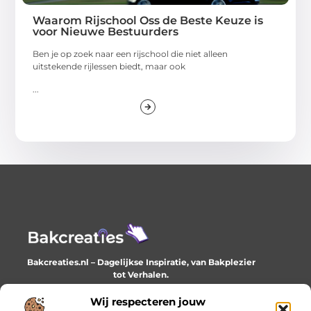
Waarom Rijschool Oss de Beste Keuze is
voor Nieuwe Bestuurders
Ben je op zoek naar een rijschool die niet alleen
uitstekende rijlessen biedt, maar ook
...
Bakcreaties.nl – Dagelijkse Inspiratie, van Bakplezier
tot Verhalen.
Ontdek unieke en creatieve verhalen die je elke dag
verrijken en inspireren.
Wij respecteren jouw